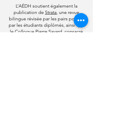
L’AÉDH soutient également la
publication de
Strata
, une revue
bilingue révisée par les pairs pour et
par les étudiants diplômés, ainsi que
le
Colloque Pierre Savard
, consacré
aux étudiants en histoire à maîtrise et
au doctorat. Ces deux plateformes
offrent l’occasion aux étudiants
diplômés de partager leur recherche et
de se familiariser avec le milieu
universitaire et de la recherche.
N’oubliez pas de suivre l’AÉDH sur ses
comptes Facebook et Twitter!
Suivez-nous
Email